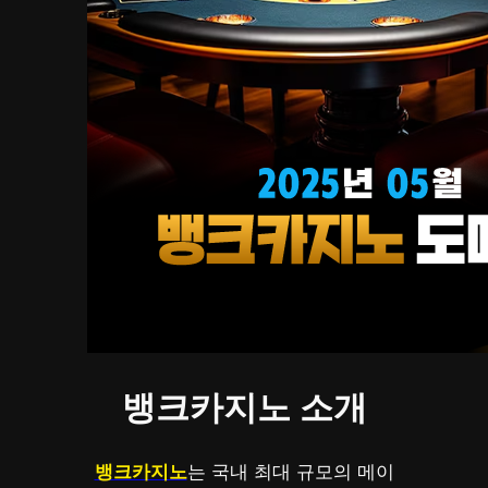
뱅크카지노 소개
뱅크카지노
는 국내 최대 규모의 메이