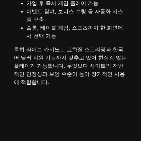
가입 후 즉시 게임 플레이 가능
이벤트 참여, 보너스 수령 등 자동화 시스
템 구축
슬롯, 테이블 게임, 스포츠까지 한 화면에
서 선택 가능
특히 라이브 카지노는 고화질 스트리밍과 한국
어 딜러 지원 기능까지 갖추고 있어 현장감 있는
플레이가 가능합니다. 무엇보다 사이트의 전반
적인 안정성과 보안 수준이 높아 장기적인 사용
에 적합합니다.