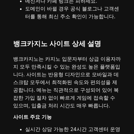
메신저나 카페 링크는 피하세요.
도메인이 바뀔 경우 공식 블로그나 고객센
터를 통해 최신 주소 확인이 가능합니다.
뱅크카지노 사이트 상세 설명
뱅크카지노는 카지노 입문자부터 상급 이용자까
지 모두 만족시킬 수 있는 완성도 높은 플랫폼입
니다. 사이트는 반응형 디자인으로 모바일과 데
스크탑 모두에서 최적화된 속도와 편의성을 제
공합니다. 메뉴는 직관적으로 구성되어 있어 복
잡한 가입 절차 없이 빠르게 게임에 접속할 수
있으며, 입출금 처리 시간도 매우 빠릅니다.
사이트 주요 기능
실시간 상담 가능한 24시간 고객센터 운영