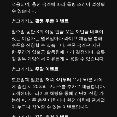
적용되며, 충전 금액에 따라 롤링 조건이 설정될
수 있습니다.
뱅크카지노
활동 쿠폰 이벤트
일주일 동안 3회 이상 입금 또는 재입금 내역이
있는 이용자는 월요일마다 라이브 채팅을 통해
쿠폰을 신청할 수 있습니다. 쿠폰 금액은 지난
한 주간의 입출금 활동량에 따라 결정되며, 슬롯
및 일부 게임에서 자유롭게 사용할 수 있습니다.
뱅크카지노
주말 이벤트
토요일과 일요일 저녁 8시부터 11시 50분 사이
에 충전 시 20%의 보너스를 추가로 제공합니다.
고객센터에 라이브 채팅을 통해 간단히 신청 가
능하며, 기존 충전 이력이나 환전 이력에 관계없
이 누구나 참여할 수 있는 이벤트입니다.