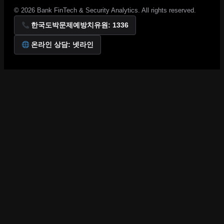
© 2026 Bank FinTech & Security Analytics. All rights reserved.
한국도박문제예방치유원: 1336
온라인 상담: 넷라인