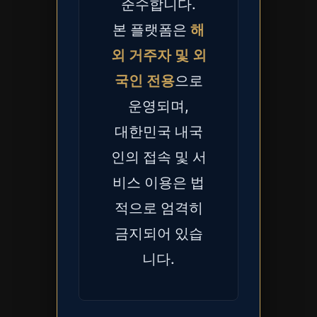
준수합니다.
본 플랫폼은
해
외 거주자 및 외
국인 전용
으로
운영되며,
대한민국 내국
인의 접속 및 서
비스 이용은 법
적으로 엄격히
금지되어 있습
니다.