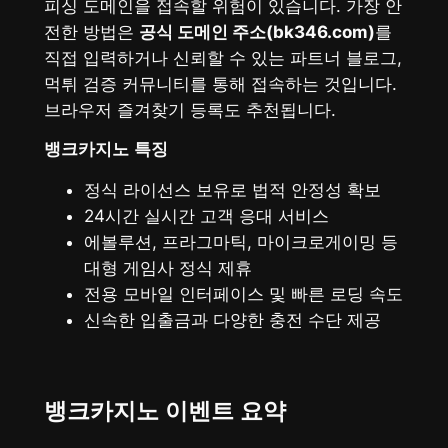
피싱 도메인을 접속할 위험이 있습니다. 가장 안
전한 방법은
공식 도메인 주소(bk346.com)
를
직접 입력하거나 신뢰할 수 있는 파트너 블로그,
먹튀 검증 커뮤니티를 통해 접속하는 것입니다.
브라우저 즐겨찾기 등록도 추천됩니다.
뱅크카지노 특징
정식 라이선스 보유로 법적 안정성 확보
24시간 실시간 고객 응대 서비스
에볼루션, 프라그마틱, 마이크로게이밍 등
대형 게임사 정식 제휴
전용 모바일 인터페이스 및 빠른 로딩 속도
신속한 입출금과 다양한 충전 수단 제공
뱅크카지노 이벤트 요약