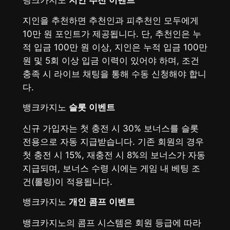
뱅크카지노
지인 추천 이벤트
지인을 추천하면 추천인과 피추천인 모두에게
10만 원 포인트가 제공됩니다. 단, 추천인은 누
적 입금 100만 원 이상, 지인은 누적 입금 100만
원 및 5회 이상 입금 이력이 있어야 하며, 조건
충족 시 라이브 채팅을 통해 수동 신청해야 합니
다.
뱅크카지노
슬롯 이벤트
신규 가입자는 첫 충전 시 30% 보너스를 슬롯
전용으로 자동 지급받습니다. 기존 회원의 경우
첫 충전 시 15%, 재충전 시 8%의 보너스가 자동
지급되며, 보너스 수령 시에는 게임 내 베팅 조
건(롤링)이 적용됩니다.
뱅크카지노
개인 콤프 이벤트
뱅크카지노의 콤프 시스템은 회원 등급에 따라