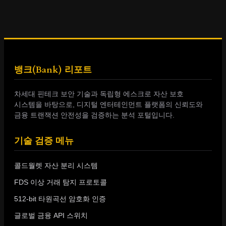
뱅크(Bank) 리포트
차세대 핀테크 보안 기술과 독립형 에스크로 자산 보호
시스템을 바탕으로, 디지털 엔터테인먼트 플랫폼의 신뢰도와
금융 트랜잭션 안전성을 검증하는 분석 포털입니다.
기술 검증 메뉴
콜드월렛 자산 분리 시스템
FDS 이상 거래 탐지 프로토콜
512-bit 타원곡선 암호화 인증
글로벌 금융 API 스위치