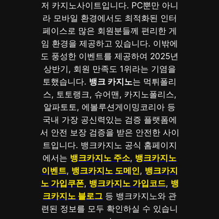
저 카지노사이트입니다. PC뿐만 아니
라 모바일 환경에서도 최적화된 인터
페이스로 많은 회원분들께 편리한 게
임 환경을 제공하고 있습니다. 이밖에
도 풍성한 이벤트를 제공하여 2025년
상반기, 회원 만족도 1위라는 기염을
토했습니다.
뱅크 카지노
는 먹튀폴리
스, 토토랭크, 슈어맨, 카지노폴리스,
알파토토, 에볼루션게이밍코리아 등
국내 가장 공신력있는 검증 플랫폼에
서 안전 보장 검증을 받은 안전한 사이
트입니다. 뱅크카지노 공식 홈페이지
에서는
뱅크카지노 주소
,
뱅크카지노
이벤트
,
뱅크카지노 도메인
,
뱅크카지
노 가입쿠폰
,
뱅크카지노 가입코드
,
뱅
크카지노 블로그
등 뱅크카지노와 관
련된 정보를 모두 확인하실 수 있습니