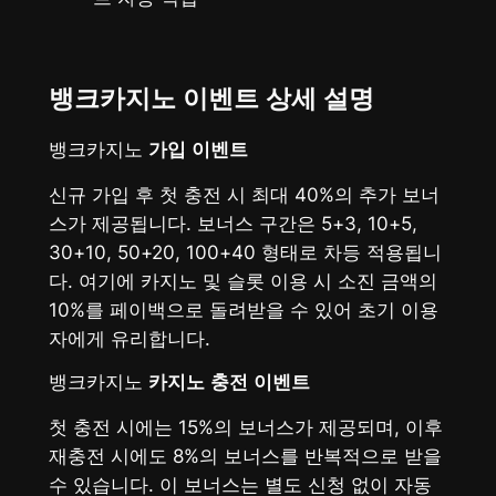
뱅크카지노 이벤트 상세 설명
뱅크카지노
가입 이벤트
신규 가입 후 첫 충전 시 최대 40%의 추가 보너
스가 제공됩니다. 보너스 구간은 5+3, 10+5,
30+10, 50+20, 100+40 형태로 차등 적용됩니
다. 여기에 카지노 및 슬롯 이용 시 소진 금액의
10%를 페이백으로 돌려받을 수 있어 초기 이용
자에게 유리합니다.
뱅크카지노
카지노 충전 이벤트
첫 충전 시에는 15%의 보너스가 제공되며, 이후
재충전 시에도 8%의 보너스를 반복적으로 받을
수 있습니다. 이 보너스는 별도 신청 없이 자동