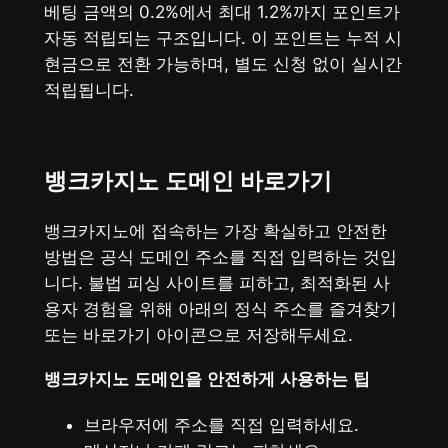
베팅 금액의 0.2%에서 최대 1.2%까지 포인트가
자동 적립되는 구조입니다. 이 포인트는 누적 시
현금으로 전환 가능하며, 별도 신청 없이 실시간
적립됩니다.
뱅크카지노 도메인 바로가기
뱅크카지노에 접속하는 가장 확실하고 안전한
방법은 공식 도메인 주소를 직접 입력하는 것입
니다. 불법 피싱 사이트를 피하고, 최적화된 사
용자 경험을 위해 아래의 정식 주소를 즐겨찾기
또는 바로가기 아이콘으로 저장해두세요.
뱅크카지노 도메인을 안전하게 사용하는 팁
브라우저에 주소를 직접 입력하세요.