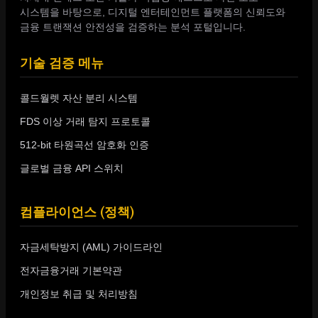
시스템을 바탕으로, 디지털 엔터테인먼트 플랫폼의 신뢰도와
금융 트랜잭션 안전성을 검증하는 분석 포털입니다.
기술 검증 메뉴
콜드월렛 자산 분리 시스템
FDS 이상 거래 탐지 프로토콜
512-bit 타원곡선 암호화 인증
글로벌 금융 API 스위치
컴플라이언스 (정책)
자금세탁방지 (AML) 가이드라인
전자금융거래 기본약관
개인정보 취급 및 처리방침