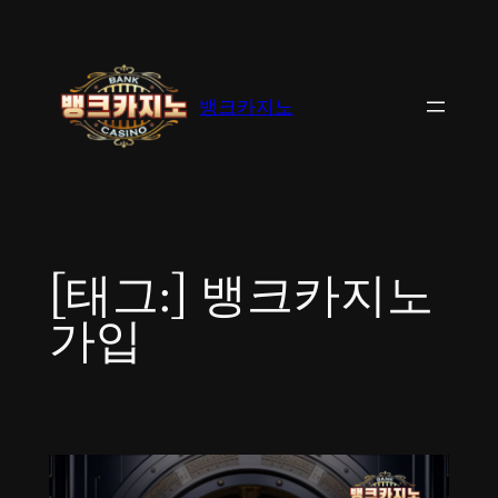
콘
텐
츠
뱅크카지노
로
바
로
가
기
[태그:]
뱅크카지노
가입