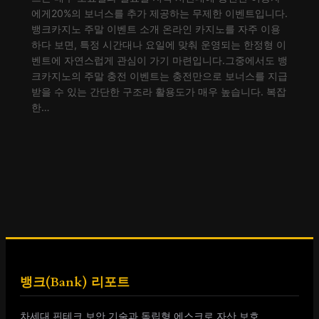
에게20%의 보너스를 추가 제공하는 무제한 이벤트입니다.
뱅크카지노 주말 이벤트 소개 온라인 카지노를 자주 이용
하다 보면, 특정 시간대나 요일에 맞춰 운영되는 한정형 이
벤트에 자연스럽게 관심이 가기 마련입니다.그중에서도 뱅
크카지노의 주말 충전 이벤트는 충전만으로 보너스를 지급
받을 수 있는 간단한 구조라 활용도가 매우 높습니다. 복잡
한…
뱅크(Bank) 리포트
차세대 핀테크 보안 기술과 독립형 에스크로 자산 보호