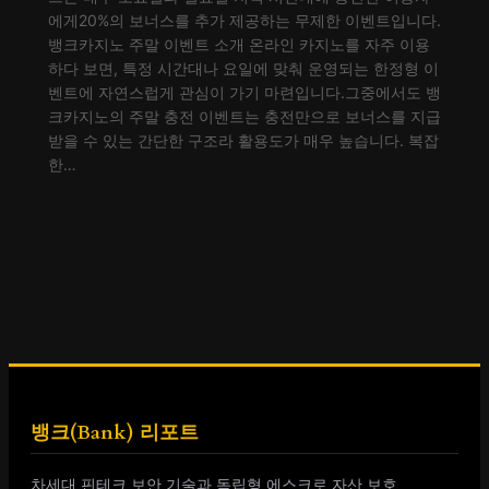
에게20%의 보너스를 추가 제공하는 무제한 이벤트입니다.
뱅크카지노 주말 이벤트 소개 온라인 카지노를 자주 이용
하다 보면, 특정 시간대나 요일에 맞춰 운영되는 한정형 이
벤트에 자연스럽게 관심이 가기 마련입니다.그중에서도 뱅
크카지노의 주말 충전 이벤트는 충전만으로 보너스를 지급
받을 수 있는 간단한 구조라 활용도가 매우 높습니다. 복잡
한…
뱅크(Bank) 리포트
차세대 핀테크 보안 기술과 독립형 에스크로 자산 보호