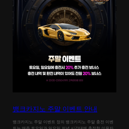
뱅크카지노 주말 이벤트 안내
뱅크카지노 주말 이벤트 정의 뱅크카지노 주말 충전 이벤
트는 매주 토요일과 일요일 저녁 시간대에 충전한 이용자