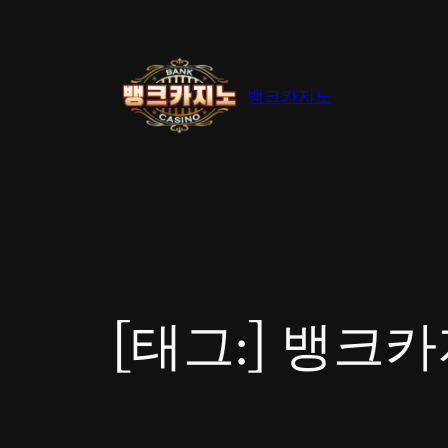
콘
텐
츠
뱅크카지노
로
바
로
가
기
[태그:]
뱅크카