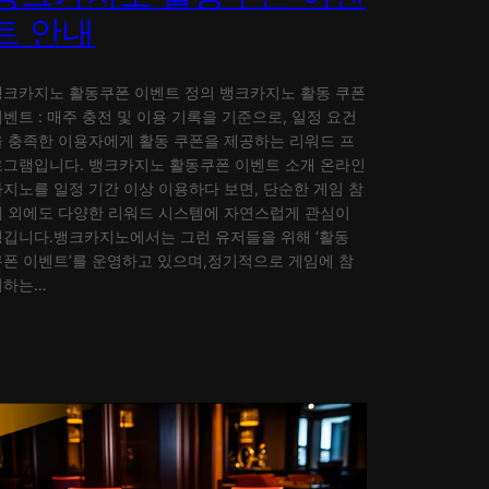
트 안내
뱅크카지노 활동쿠폰 이벤트 정의 뱅크카지노 활동 쿠폰
벤트 : 매주 충전 및 이용 기록을 기준으로, 일정 요건
을 충족한 이용자에게 활동 쿠폰을 제공하는 리워드 프
로그램입니다. 뱅크카지노 활동쿠폰 이벤트 소개 온라인
카지노를 일정 기간 이상 이용하다 보면, 단순한 게임 참
여 외에도 다양한 리워드 시스템에 자연스럽게 관심이
생깁니다.뱅크카지노에서는 그런 유저들을 위해 ‘활동
쿠폰 이벤트’를 운영하고 있으며,정기적으로 게임에 참
여하는…