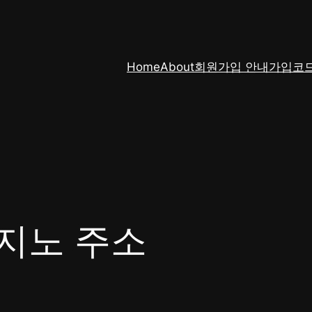
Home
About
회원가입 안내
가입코
지노 주소