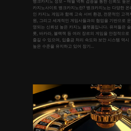
뱅크카지노 정보 – 매월 먹튀 검증을 통한 신뢰도 높은
카지노사이트 뱅크카지노란? 뱅크카지노는 다양한 온
인 카지노 게임과 함께 고속 서버 환경, 전문적인 고객
원, 그리고 세계적인 게임사들과의 협업을 기반으로 운
영되는 신뢰성 높은 카지노 플랫폼입니다. 유저들은 슬
롯, 바카라, 블랙잭 등 여러 장르의 게임을 안정적으로
즐길 수 있으며, 입출금 처리 속도와 보안 시스템 역시
높은 수준을 유지하고 있어 장기…