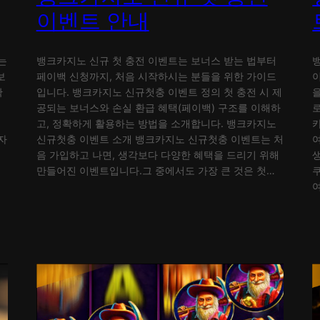
이벤트 안내
는
뱅크카지노 신규 첫 충전 이벤트는 보너스 받는 법부터
보
페이백 신청까지, 처음 시작하시는 분들을 위한 가이드
이
확
입니다. 뱅크카지노 신규첫충 이벤트 정의 첫 충전 시 제
공되는 보너스와 손실 환급 혜택(페이백) 구조를 이해하
고, 정확하게 활용하는 방법을 소개합니다. 뱅크카지노
자
신규첫충 이벤트 소개 뱅크카지노 신규첫충 이벤트는 처
음 가입하고 나면, 생각보다 다양한 혜택을 드리기 위해
만들어진 이벤트입니다.그 중에서도 가장 큰 것은 첫…