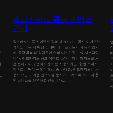
뱅크카지노 콤프 이벤트
안내
뱅크카지노 콤프 이벤트 정의 뱅크카지노 콤프 이벤트는
카지노 이용 시 베팅 금액에 따라 포인트가 자동 적립되
트
며, 등급에 따라 적립률이 달라지는 실질 보상 시스템입
니다. 뱅크카지노 콤프 이벤트 소개 온라인 카지노를 처
되
음 접하거나 꾸준히 이용하는 사용자라면, 충전 보너스
이벤트는 매우 중요한 요소 중 하나죠. 뱅크카지노는 사
만
용자 유입과 이용 만족도를 동시에 고려하여 두 가지 충
전 보너스를 운영하고 있습니다.…